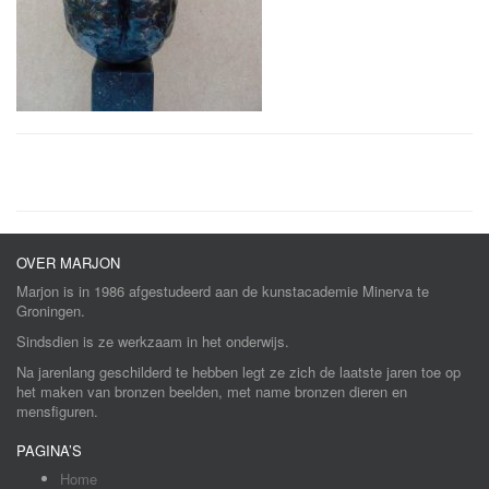
OVER MARJON
Marjon is in 1986 afgestudeerd aan de kunstacademie Minerva te
Groningen.
Sindsdien is ze werkzaam in het onderwijs.
Na jarenlang geschilderd te hebben legt ze zich de laatste jaren toe op
het maken van bronzen beelden, met name bronzen dieren en
mensfiguren.
PAGINA’S
Home