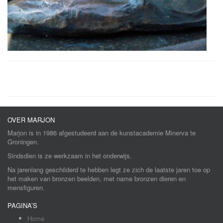
OVER MARJON
Marjon is in 1986 afgestudeerd aan de kunstacademie Minerva te
Groningen.
Sindsdien is ze werkzaam in het onderwijs.
Na jarenlang geschilderd te hebben legt ze zich de laatste jaren toe op
het maken van bronzen beelden, met name bronzen dieren en
mensfiguren.
PAGINA’S
Home