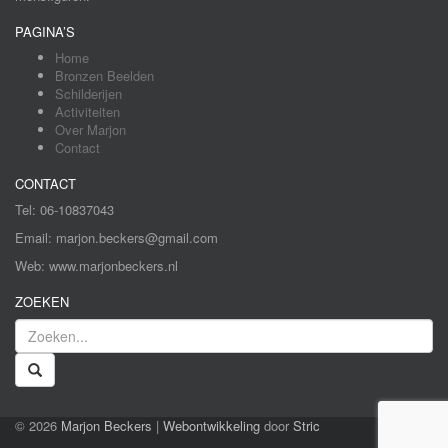
PAGINA’S
Home
Bronzen Beelden
Schilderijen
Activiteiten
Over Marjon
Contact
CONTACT
Tel: 06-10837043
Email: marjon.beckers@gmail.com
Web: www.marjonbeckers.nl
ZOEKEN
© 2026
Marjon Beckers
|
Webontwikkeling
door
Stric