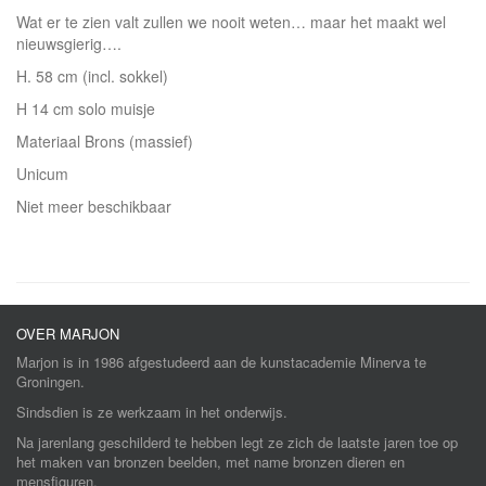
Wat er te zien valt zullen we nooit weten… maar het maakt wel
nieuwsgierig….
H. 58 cm (incl. sokkel)
H 14 cm solo muisje
Materiaal Brons (massief)
Unicum
Niet meer beschikbaar
OVER MARJON
Marjon is in 1986 afgestudeerd aan de kunstacademie Minerva te
Groningen.
Sindsdien is ze werkzaam in het onderwijs.
Na jarenlang geschilderd te hebben legt ze zich de laatste jaren toe op
het maken van bronzen beelden, met name bronzen dieren en
mensfiguren.