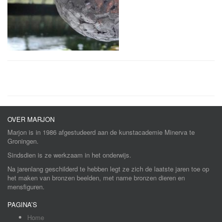
OVER MARJON
Marjon is in 1986 afgestudeerd aan de kunstacademie Minerva te
Groningen.
Sindsdien is ze werkzaam in het onderwijs.
Na jarenlang geschilderd te hebben legt ze zich de laatste jaren toe op
het maken van bronzen beelden, met name bronzen dieren en
mensfiguren.
PAGINA’S
Home