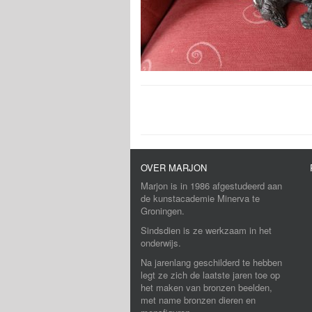
OVER MARJON
Marjon is in 1986 afgestudeerd aan
de kunstacademie Minerva te
Groningen.
Sindsdien is ze werkzaam in het
onderwijs.
Na jarenlang geschilderd te hebben
legt ze zich de laatste jaren toe op
het maken van bronzen beelden,
met name bronzen dieren en