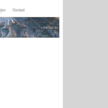
rjon
Contact
Home
»
DSC08782