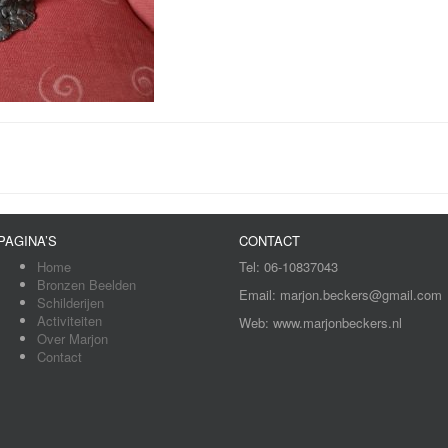
PAGINA’S
CONTACT
Home
Tel: 06-10837043
Bronzen Beelden
Email: marjon.beckers@gmail.com
Schilderijen
Activiteiten
Web: www.marjonbeckers.nl
Over Marjon
Contact