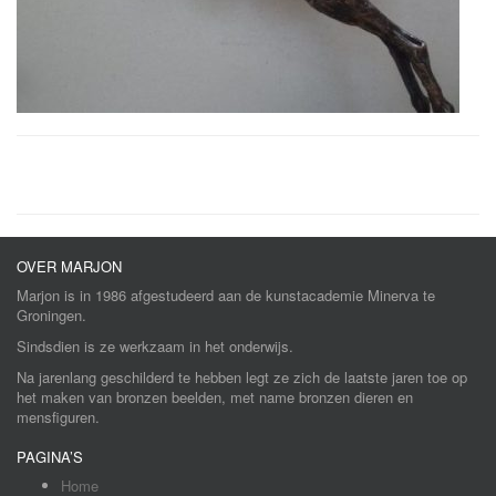
OVER MARJON
Marjon is in 1986 afgestudeerd aan de kunstacademie Minerva te
Groningen.
Sindsdien is ze werkzaam in het onderwijs.
Na jarenlang geschilderd te hebben legt ze zich de laatste jaren toe op
het maken van bronzen beelden, met name bronzen dieren en
mensfiguren.
PAGINA’S
Home