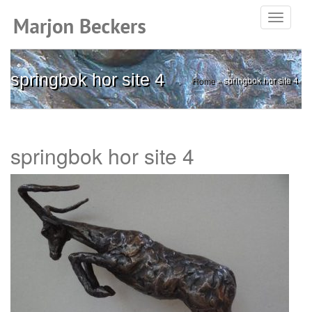
Toggle
navigati
springbok hor site 4
Home
»
springbok hor site 4
springbok hor site 4