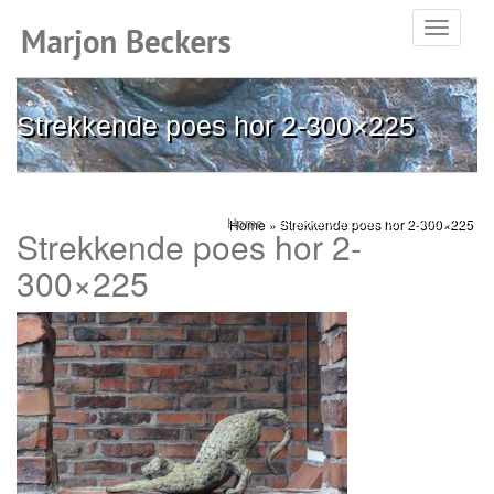
Toggle
navigati
Strekkende poes hor 2-300×225
Home
»
Strekkende poes hor 2-300×225
Strekkende poes hor 2-
300×225