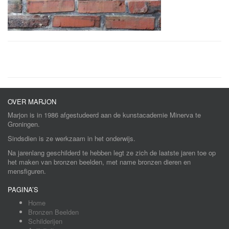
OVER MARJON
Marjon is in 1986 afgestudeerd aan de kunstacademie Minerva te
Groningen.
Sindsdien is ze werkzaam in het onderwijs.
Na jarenlang geschilderd te hebben legt ze zich de laatste jaren toe op
het maken van bronzen beelden, met name bronzen dieren en
mensfiguren.
PAGINA’S
Home
Bronzen Beelden
Schilderijen