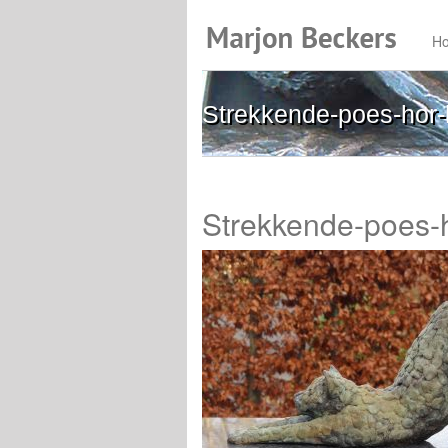
H
Strekkende-poes-hor
Strekkende-poes-