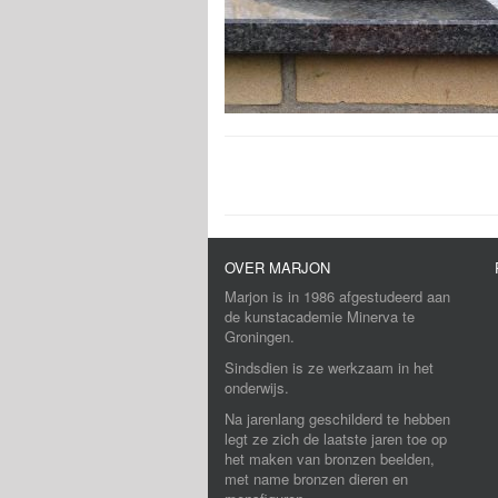
OVER MARJON
Marjon is in 1986 afgestudeerd aan
de kunstacademie Minerva te
Groningen.
Sindsdien is ze werkzaam in het
onderwijs.
Na jarenlang geschilderd te hebben
legt ze zich de laatste jaren toe op
het maken van bronzen beelden,
met name bronzen dieren en