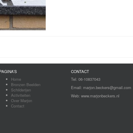
PAGINA’S
CONTACT
Home
Tel: 06-10837043
Bronzen Beelden
Email: marjon.beckers@gmail.com
Schilderijen
Activiteiten
Web: www.marjonbeckers.nl
Over Marjon
Contact