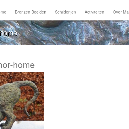
ome
Bronzen Beelden
Schilderijen
Activiteiten
Over Ma
-home
hor-home