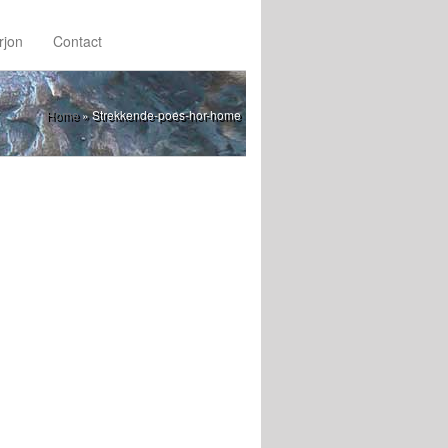
rjon
Contact
Home
»
Strekkende-poes-hor-home