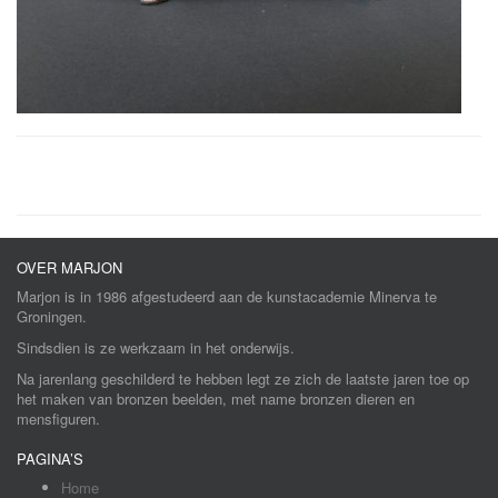
OVER MARJON
Marjon is in 1986 afgestudeerd aan de kunstacademie Minerva te
Groningen.
Sindsdien is ze werkzaam in het onderwijs.
Na jarenlang geschilderd te hebben legt ze zich de laatste jaren toe op
het maken van bronzen beelden, met name bronzen dieren en
mensfiguren.
PAGINA’S
Home