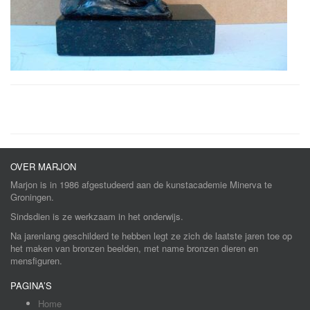
OVER MARJON
Marjon is in 1986 afgestudeerd aan de kunstacademie Minerva te
Groningen.
Sindsdien is ze werkzaam in het onderwijs.
Na jarenlang geschilderd te hebben legt ze zich de laatste jaren toe op
het maken van bronzen beelden, met name bronzen dieren en
mensfiguren.
PAGINA’S
Home