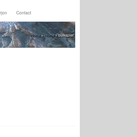
rjon
Contact
Home
»
Home
»
buikspier