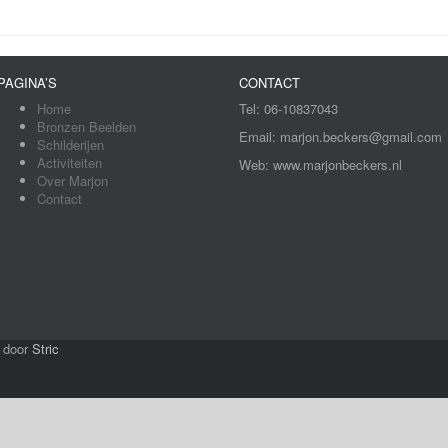
PAGINA’S
CONTACT
Home
Tel: 06-10837043
Bronzen Beelden
Email: marjon.beckers@gmail.com
Schilderijen
Activiteiten
Web: www.marjonbeckers.nl
Over Marjon
Contact
door
Stric