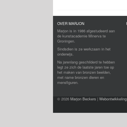
OVER MARJON
Marjon is in 1986 afgestudeerd aan
de kunstacademie Minerva te
Groningen.
Sindsdien is ze werkzaam in het
onderwijs.
Na jarenlang geschilderd te hebben
legt ze zich de laatste jaren toe op
het maken van bronzen beelden,
met name bronzen dieren en
mensfiguren.
© 2026
Marjon Beckers
|
Webontwikkeling