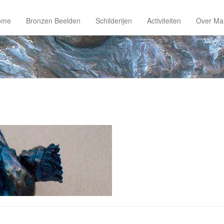
ome
Bronzen Beelden
Schilderijen
Activiteiten
Over Ma