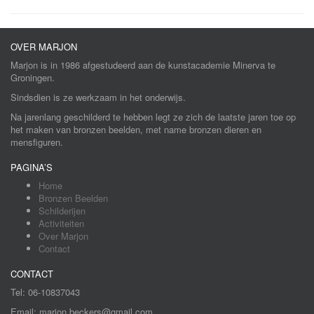
OVER MARJON
Marjon is in 1986 afgestudeerd aan de kunstacademie Minerva te
Groningen.
Sindsdien is ze werkzaam in het onderwijs.
Na jarenlang geschilderd te hebben legt ze zich de laatste jaren toe op
het maken van bronzen beelden, met name bronzen dieren en
mensfiguren.
PAGINA’S
Home
Bronzen Beelden
Schilderijen
Activiteiten
Over Marjon
Contact
CONTACT
Tel: 06-10837043
Email: marjon.beckers@gmail.com