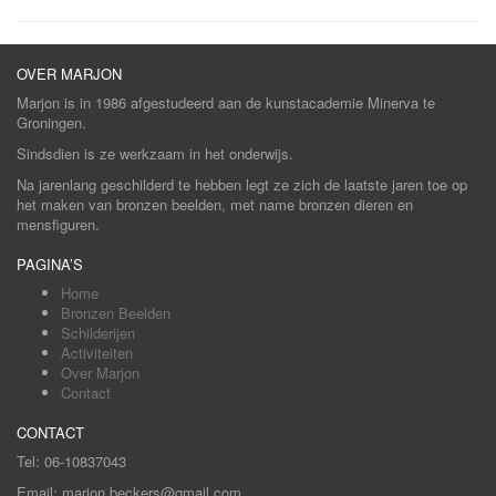
OVER MARJON
Marjon is in 1986 afgestudeerd aan de kunstacademie Minerva te
Groningen.
Sindsdien is ze werkzaam in het onderwijs.
Na jarenlang geschilderd te hebben legt ze zich de laatste jaren toe op
het maken van bronzen beelden, met name bronzen dieren en
mensfiguren.
PAGINA’S
Home
Bronzen Beelden
Schilderijen
Activiteiten
Over Marjon
Contact
CONTACT
Tel: 06-10837043
Email: marjon.beckers@gmail.com