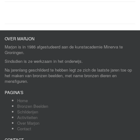
OVER MARJON
Marjon is in 1986 afgestudeerd aan de kunstacademie Minerva te
Groningen.
Sindsdien is ze werkzaam in het onderwijs.
Na jarenlang geschilderd te hebben legt ze zich de laatste jaren toe op
het maken van bronzen beelden, met name bronzen dieren en
mensfiguren.
PAGINA’S
Home
Bronzen Beelden
Schilderijen
Activiteiten
Over Marjon
Contact
CONTACT