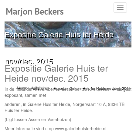
Toggle
navigati
Expositie Galerie Huis ter Heide
nov/dec. 2015
Expositie Galerie Huis ter
Heide nov/dec. 2015
Home
»
Activiteiten
»
Expositie Galerie Huis ter Heide nov/dec. 2015
In de maanden november en december 2015 exposeer ik als gast
exposant, samen met
anderen, in Galerie Huis ter Heide, Norgervaart 10 A, 9336 TB
Huis ter Heide.
(Ligt tussen Assen en Veenhuizen)
Meer informatie vind u op www.galeriehuisterheide.nl