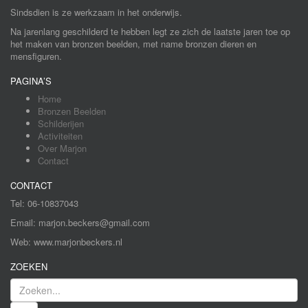
Sindsdien is ze werkzaam in het onderwijs.
Na jarenlang geschilderd te hebben legt ze zich de laatste jaren toe op
het maken van bronzen beelden, met name bronzen dieren en
mensfiguren.
PAGINA’S
Home
Bronzen Beelden
Schilderijen
Activiteiten
Over Marjon
Contact
CONTACT
Tel: 06-10837043
Email: marjon.beckers@gmail.com
Web: www.marjonbeckers.nl
ZOEKEN