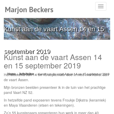
Toggle
navigati
Kunst aan de vaart Assen 14 en 15
september 2019
Kunst aan de vaart Assen 14
en 15 september 2019
Home
»
Activiteiten
»
Kunst aan de vaart Assen 14 en 15 september 2019
Het weekend van 14 en 15 september doe ik mee met Kunst aan
de vaart Assen.
Mijn bronzen beelden presenteer ik in de tuin van het prachtige
pand Vaart NZ 52.
In hetzelfde pand exposeren tevens Froukje Dijkstra (keramiek)
en Maya Vlaanderen (etsen en tekeningen).
Zo’n 55 kunstenaars presenteren hun werk in meer dan 40