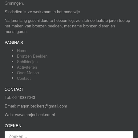
Groningen.
Sindsdien is ze werkzaam in het onderwijs.
Na jarenlang geschilderd te hebben legt ze zich de laatste jaren toe op
het maken van bronzen beelden, met name bronzen dieren en
mensfiguren.
PAGINA’S
Home
Bronzen Beelden
Schilderijen
Activiteiten
Over Marjon
Contact
CONTACT
Tel: 06-10837043
Email: marjon.beckers@gmail.com
Web: www.marjonbeckers.nl
ZOEKEN