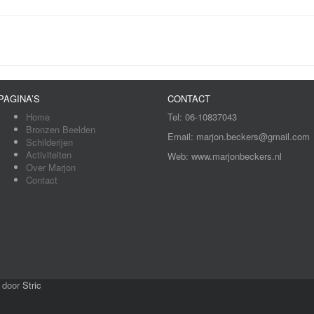
PAGINA’S
CONTACT
Home
Tel: 06-10837043
Bronzen Beelden
Email: marjon.beckers@gmail.com
Schilderijen
Activiteiten
Web: www.marjonbeckers.nl
Over Marjon
Contact
door
Stric