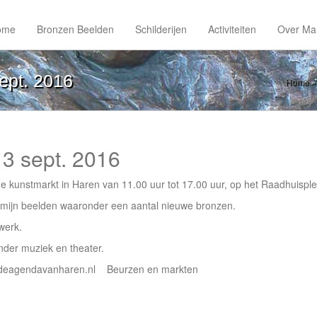
ome
Bronzen Beelden
Schilderijen
Activiteiten
Over Ma
ept. 2016
Home
3 sept. 2016
 kunstmarkt in Haren van 11.00 uur tot 17.00 uur, op het Raadhuisplei
n mijn beelden waaronder een aantal nieuwe bronzen.
werk.
ronder muziek en theater.
ww.deagendavanharen.nl Beurzen en markten