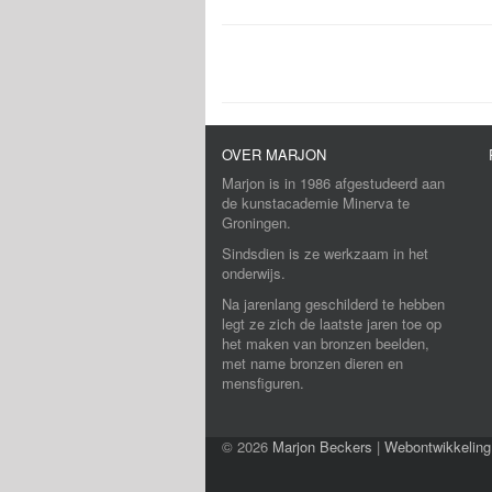
OVER MARJON
Marjon is in 1986 afgestudeerd aan
de kunstacademie Minerva te
Groningen.
Sindsdien is ze werkzaam in het
onderwijs.
Na jarenlang geschilderd te hebben
legt ze zich de laatste jaren toe op
het maken van bronzen beelden,
met name bronzen dieren en
mensfiguren.
© 2026
Marjon Beckers
|
Webontwikkeling