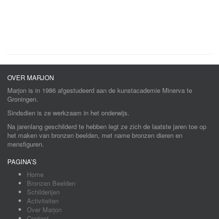
OVER MARJON
Marjon is in 1986 afgestudeerd aan de kunstacademie Minerva te
Groningen.
Sindsdien is ze werkzaam in het onderwijs.
Na jarenlang geschilderd te hebben legt ze zich de laatste jaren toe op
het maken van bronzen beelden, met name bronzen dieren en
mensfiguren.
PAGINA’S
Home
Bronzen Beelden
Schilderijen
Activiteiten
Over Marjon
Contact