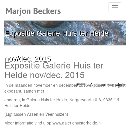
Toggle
navigati
Expositie Galerie Huis ter Heide
nov/dec. 2015
Expositie Galerie Huis ter
Heide nov/dec. 2015
Home
»
Archieven voor admin
In de maanden november en december 2015 exposeer ik als gast
exposant, samen met
anderen, in Galerie Huis ter Heide, Norgervaart 10 A, 9336 TB
Huis ter Heide.
(Ligt tussen Assen en Veenhuizen)
Meer informatie vind u op www.galeriehuisterheide.nl