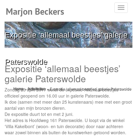
Toggle
navigati
Expositie ‘allemaal beestjes’ galerie
Paterswolde
Expositie ‘allemaal beestjes’
galerie Paterswolde
Home
»
Activiteiten
»
Expositie ‘allemaal beestjes’ galerie Paterswolde
Zondag 23 april 2017 wordt de expositie ‘Allemaal beestjes’
officieel geopend om 16.00 uur in galerie Paterswolde.
Ik doe (samen met meer dan 25 kunstenaars) mee met een groot
aantal van mijn bronzen dieren.
De expositie duurt tot en met 2 juni.
Het adres is Hoofdweg 161 Paterswolde. U loopt via de winkel
‘Villa Kakelbont’ (woon- en tuin decoratie) door naar achteren
waar zowel binnen als buiten de kunstwerken getoond worden.