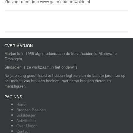
Zie voor meer info www.galeriepaterswolde.nl
OVER MARJON
Marjon is in 1986 afgestudeerd aan de kunstacademie Minerva te
Groningen.
Sindsdien is ze werkzaam in het onderwijs.
Na jarenlang geschilderd te hebben legt ze zich de laatste jaren toe op
het maken van bronzen beelden, met name bronzen dieren en
mensfiguren.
PAGINA’S
Home
Bronzen Beelden
Schilderijen
Activiteiten
Over Marjon
Contact