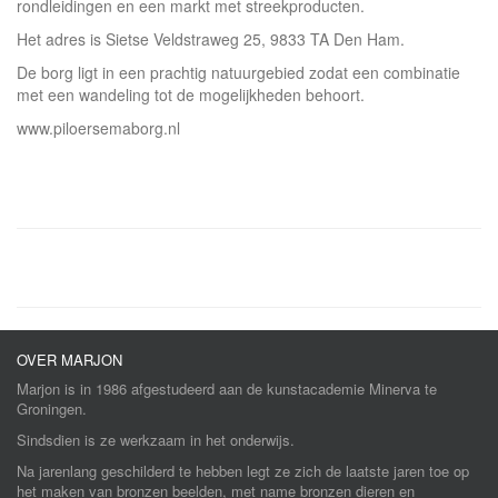
rondleidingen en een markt met streekproducten.
Het adres is Sietse Veldstraweg 25, 9833 TA Den Ham.
De borg ligt in een prachtig natuurgebied zodat een combinatie
met een wandeling tot de mogelijkheden behoort.
www.piloersemaborg.nl
OVER MARJON
Marjon is in 1986 afgestudeerd aan de kunstacademie Minerva te
Groningen.
Sindsdien is ze werkzaam in het onderwijs.
Na jarenlang geschilderd te hebben legt ze zich de laatste jaren toe op
het maken van bronzen beelden, met name bronzen dieren en