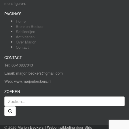
mensfiguren.
PAGINA’S
Home
Bronzen Beelden
Schilderijen
Activiteiten
Over Marjon
Contact
CONTACT
Tel: 06-10837043
Email: marjon.beckers@gmail.com
Web: www.marjonbeckers.nl
ZOEKEN
© 2026
Marjon Beckers
|
Webontwikkeling
door
Stric