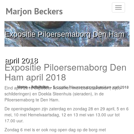
Toggle
navigati
Expositie Piloersemaborg Den Ham
april 2018
Expositie Piloersemaborg Den
Ham april 2018
Home
»
Activiteiten
»
Expositie Piloersemaborg Den Ham april 2018
Eind april 2018 exposeer ik, samen met Lea Laarakker ( zijde
schilderingen) en Doekla Steenhuis (sieraden), in de
Piloersemaborg te Den Ham.
De openingsdagen zijn zaterdag en zondag 28 en 29 april, 5 en 6
mei, 10 mei Hemelvaartsdag, 12 en 13 mei van 13.00 uur tot
17.00 uur.
Zondag 6 mei is er ook nog open dag op de borg met