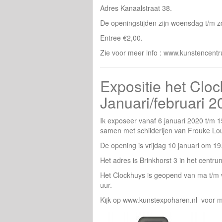
Adres Kanaalstraat 38.
De openingstijden zijn woensdag t/m z
Entree €2,00.
Zie voor meer info : www.kunstencent
Expositie het Clo
Januari/februari 2
Ik exposeer vanaf 6 januari 2020 t/m 1
samen met schilderijen van Frouke Lo
De opening is vrijdag 10 januari om 19
Het adres is Brinkhorst 3 in het centr
Het Clockhuys is geopend van ma t/m vr
uur.
Kijk op www.kunstexpoharen.nl voor m