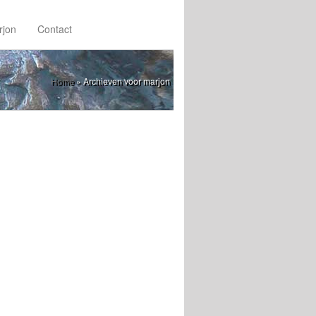
rjon
Contact
Home
»
Archieven voor marjon