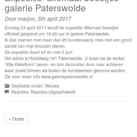
vaart
galerie Paterswolde
Assen
2017
Door marjon,
5th april 2017
Zondag 23 april 2017 wordt de expositie ‘Allemaal beestjes’
officieel geopend om 16.00 uur in galerie Paterswolde.
Ik doe (samen met meer dan 25 kunstenaars) mee met een groot
aantal van mijn bronzen dieren.
De expositie duurt tot en met 2 juni.
Het adres is Hoofdweg 161 Paterswolde. U loopt via de winkel
‘Villa Kakelbont’ (woon- en tuin decoratie) door naar achteren
waar zowel binnen als buiten de kunstwerken getoond worden.
Zie voor meer info www.galeriepaterswolde.nl
Geplaatst onder:
Nieuws
voor
Reacties:
Reacties uitgeschakeld
Expositie
‘allemaal
beestjes’
galerie
« Ouder
Paterswolde