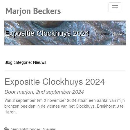
Toggle
navigati
Expositie Clockhuys 2024
Home
»
Nieuws
Blog categorie: Nieuws
Expositie Clockhuys 2024
Door marjon,
2nd september 2024
Van 2 september t/m 2 november 2024 staan een aantal van mijn
bronzen beelden in de vitrines van het Clockhuys, Brinkhorst 3 te
Haren.
Geplaatst onder:
Nieuws