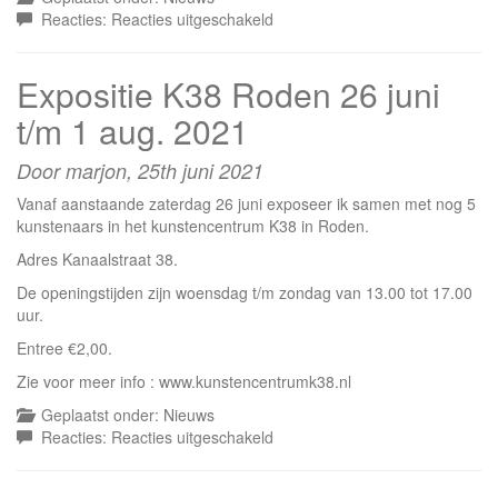
voor
Reacties:
Reacties uitgeschakeld
Expositie
Clockhuys
Expositie K38 Roden 26 juni
2024
t/m 1 aug. 2021
Door marjon,
25th juni 2021
Vanaf aanstaande zaterdag 26 juni exposeer ik samen met nog 5
kunstenaars in het kunstencentrum K38 in Roden.
Adres Kanaalstraat 38.
De openingstijden zijn woensdag t/m zondag van 13.00 tot 17.00
uur.
Entree €2,00.
Zie voor meer info : www.kunstencentrumk38.nl
Geplaatst onder:
Nieuws
voor
Reacties:
Reacties uitgeschakeld
Expositie
K38