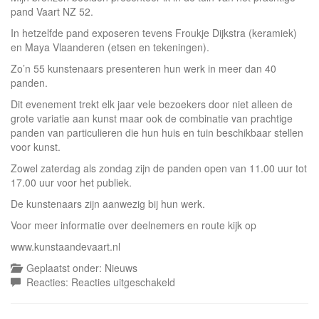
pand Vaart NZ 52.
In hetzelfde pand exposeren tevens Froukje Dijkstra (keramiek)
en Maya Vlaanderen (etsen en tekeningen).
Zo’n 55 kunstenaars presenteren hun werk in meer dan 40
panden.
Dit evenement trekt elk jaar vele bezoekers door niet alleen de
grote variatie aan kunst maar ook de combinatie van prachtige
panden van particulieren die hun huis en tuin beschikbaar stellen
voor kunst.
Zowel zaterdag als zondag zijn de panden open van 11.00 uur tot
17.00 uur voor het publiek.
De kunstenaars zijn aanwezig bij hun werk.
Voor meer informatie over deelnemers en route kijk op
www.kunstaandevaart.nl
Geplaatst onder:
Nieuws
voor
Reacties:
Reacties uitgeschakeld
Kunst
aan