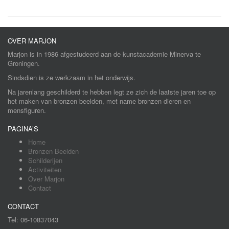
OVER MARJON
Marjon is in 1986 afgestudeerd aan de kunstacademie Minerva te
Groningen.
Sindsdien is ze werkzaam in het onderwijs.
Na jarenlang geschilderd te hebben legt ze zich de laatste jaren toe op
het maken van bronzen beelden, met name bronzen dieren en
mensfiguren.
PAGINA’S
Home
Bronzen Beelden
Schilderijen
Activiteiten
Over Marjon
Contact
CONTACT
Tel: 06-10837043