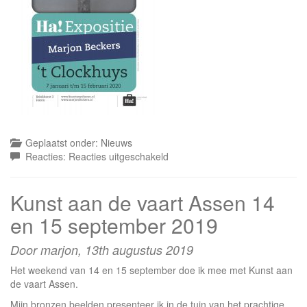
Geplaatst onder:
Nieuws
voor
Reacties:
Reacties uitgeschakeld
Expositie
het
Kunst aan de vaart Assen 14
Clockhuys
Haren
en 15 september 2019
Januari/februari
2020
Door marjon,
13th augustus 2019
Het weekend van 14 en 15 september doe ik mee met Kunst aan
de vaart Assen.
Mijn bronzen beelden presenteer ik in de tuin van het prachtige