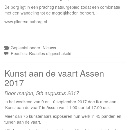
De borg ligt in een prachtig natuurgebied zodat een combinatie
met een wandeling tot de mogelijkheden behoort.
www.piloersemaborg.nl
Geplaatst onder:
Nieuws
voor
Reacties:
Reacties uitgeschakeld
Expositie
Piloersemaborg
Kunst aan de vaart Assen
Den
Ham
2017
april
2018
Door marjon,
5th augustus 2017
In het weekend van 9 en 10 september 2017 doe ik mee aan
‘Kunst aan de vaart’ in Assen van 11.00 uur tot 17.00 uur.
Meer dan 75 kunstenaars exposeren hun werk in 45 panden en
tuinen aan de vaart.