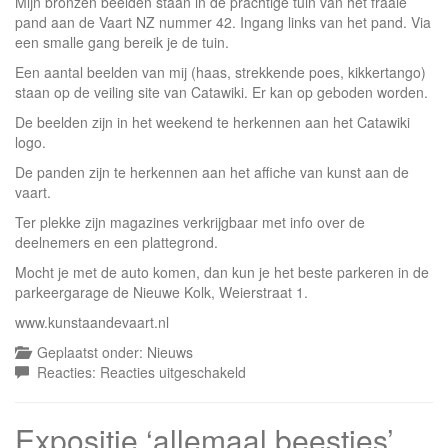
Mijn bronzen beelden staan in de prachtige tuin van het fraaie
pand aan de Vaart NZ nummer 42. Ingang links van het pand. Via
een smalle gang bereik je de tuin.
Een aantal beelden van mij (haas, strekkende poes, kikkertango)
staan op de veiling site van Catawiki. Er kan op geboden worden.
De beelden zijn in het weekend te herkennen aan het Catawiki
logo.
De panden zijn te herkennen aan het affiche van kunst aan de
vaart.
Ter plekke zijn magazines verkrijgbaar met info over de
deelnemers en een plattegrond.
Mocht je met de auto komen, dan kun je het beste parkeren in de
parkeergarage de Nieuwe Kolk, Weierstraat 1.
www.kunstaandevaart.nl
Geplaatst onder:
Nieuws
voor
Reacties:
Reacties uitgeschakeld
Kunst
aan
Expositie ‘allemaal beestjes’
de