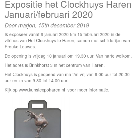
Expositie het Clockhuys Haren
Roden
26
Januari/februari 2020
juni
t/m
Door marjon,
15th december 2019
1
aug.
Ik exposeer vanaf 6 januari 2020 t/m 15 februari 2020 in de
2021
vitrines van Het Clockhuys te Haren, samen met schilderijen van
Frouke Louwes.
De opening is vrijdag 10 januari om 19.30 uur. Van harte welkom.
Het adres is Brinkhorst 3 in het centrum van Haren.
Het Clockhuys is geopend van ma t/m vrij van 9.00 uur tot 20.30
uur en za van 9.30 tot 14.00 uur.
Kijk op www.kunstexpoharen.nl voor meer informatie.