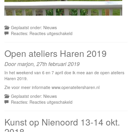
Geplaatst onder:
Nieuws
voor
Reacties:
Reacties uitgeschakeld
Open
Ateliers
Open ateliers Haren 2019
Haren
2019
Door marjon,
27th februari 2019
In het weekend van 6 en 7 april doe ik mee aan de open ateliers
Haren 2019.
Zie voor meer informatie www.openateliersharen.nl
Geplaatst onder:
Nieuws
voor
Reacties:
Reacties uitgeschakeld
Open
ateliers
Kunst op Nienoord 13-14 okt.
Haren
2019
2018