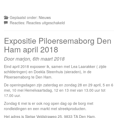
Geplaatst onder:
Nieuws
voor
Reacties:
Reacties uitgeschakeld
Kunst
op
Expositie Piloersemaborg Den
Nienoord
13-
Ham april 2018
14
okt.
Door marjon,
6th maart 2018
2018
Eind april 2018 exposeer ik, samen met Lea Laarakker ( zijde
schilderingen) en Doekla Steenhuis (sieraden), in de
Piloersemaborg te Den Ham.
De openingsdagen zijn zaterdag en zondag 28 en 29 april, 5 en 6
mei, 10 mei Hemelvaartsdag, 12 en 13 mei van 13.00 uur tot
17.00 uur.
Zondag 6 mei is er ook nog open dag op de borg met
rondleidingen en een markt met streekproducten.
Het adres is Sietse Veldstraweg 25, 9833 TA Den Ham.