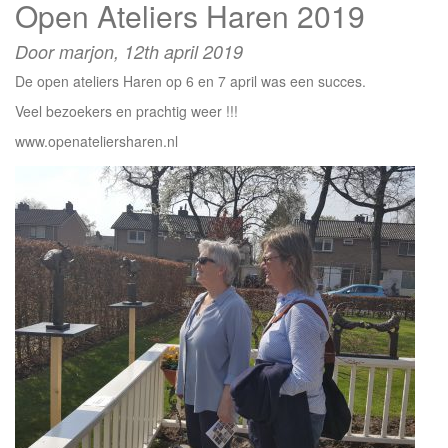
Open Ateliers Haren 2019
de
vaart
Assen
Door marjon,
12th april 2019
14
De open ateliers Haren op 6 en 7 april was een succes.
en
15
Veel bezoekers en prachtig weer !!!
september
www.openateliersharen.nl
2019